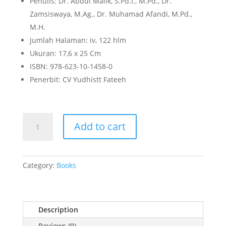
Penulis: Dr. Abdul Malik, S.Pd.I., M.Pd., Dr.
Zamsiswaya, M.Ag., Dr. Muhamad Afandi, M.Pd.,
M.H.
Jumlah Halaman: iv, 122 hlm
Ukuran: 17,6 x 25 Cm
ISBN: 978-623-10-1458-0
Penerbit: CV Yudhistt Fateeh
FAKTOR-
Add to cart
FAKTOR
PENENTU
HASIL
BELAJAR
Category:
Books
PENDIDIKAN
AGAMA
ISLAM
Description
quantity
Reviews (0)