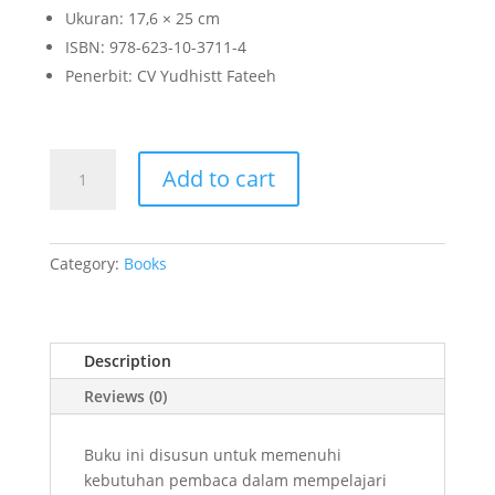
Ukuran: 17,6 × 25 cm
ISBN: 978-623-10-3711-4
Penerbit: CV Yudhistt Fateeh
Lingkaran,
Add to cart
Poligon
&
Aplikasinya
quantity
Category:
Books
Description
Reviews (0)
Buku ini disusun untuk memenuhi
kebutuhan pembaca dalam mempelajari