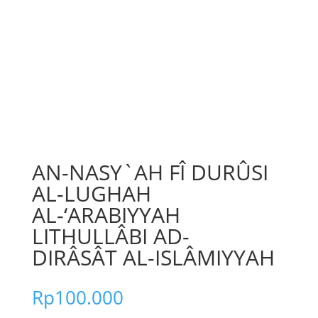
AN-NASY`AH FÎ DURÛSI
AL-LUGHAH
AL-‘ARABIYYAH
LITHULLÂBI AD-
DIRÂSÂT AL-ISLÂMIYYAH
Rp
100.000