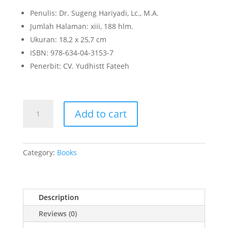
Penulis: Dr. Sugeng Hariyadi, Lc., M.A.
Jumlah Halaman: xiii, 188 hlm.
Ukuran: 18,2 x 25,7 cm
ISBN: 978-634-04-3153-7
Penerbit: CV. Yudhistt Fateeh
AN-
Add to cart
NASY`AH
FÎ
DURÛSI
AL-
Category:
Books
LUGHAH
AL-‘ARABIYYAH
LITHULLÂBI
Description
AD-
DIRÂSÂT AL-
Reviews (0)
ISLÂMIYYAH