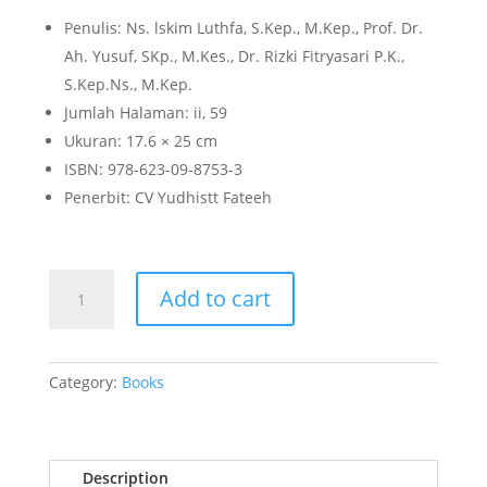
Penulis: Ns. lskim Luthfa, S.Kep., M.Kep., Prof. Dr.
Ah. Yusuf, SKp., M.Kes., Dr. Rizki Fitryasari P.K.,
S.Kep.Ns., M.Kep.
Jumlah Halaman: ii, 59
Ukuran: 17.6 × 25 cm
ISBN: 978-623-09-8753-3
Penerbit: CV Yudhistt Fateeh
TIPS
Add to cart
MENINGKATKAN
KUALITAS
HIDUP
LANJUT
Category:
Books
USIA
MELALUI
SPIRITUAL
Description
MILIEU