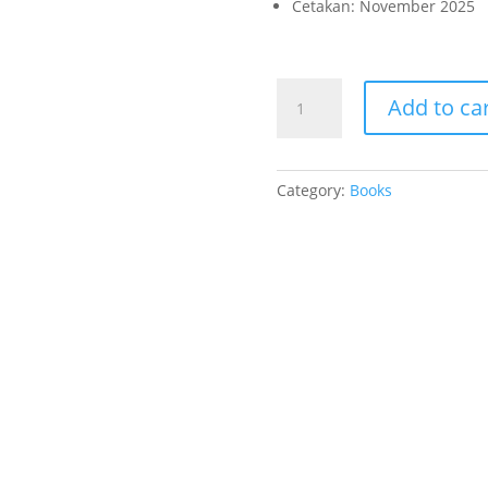
Cetakan: November 2025
MENGENAL
Add to ca
PARIWISATA
SEMARANG
MELALUI
PEMBELAJARAN
Category:
Books
BIPA
quantity