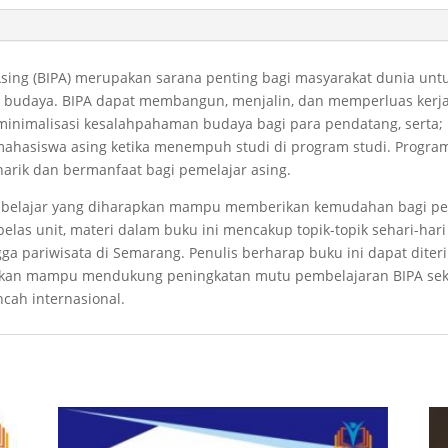
sing (BIPA) merupakan sarana penting bagi masyarakat dunia unt
 budaya. BIPA dapat membangun, menjalin, dan memperluas kerja 
inimalisasi kesalahpahaman budaya bagi para pendatang, sert
asiswa asing ketika menempuh studi di program studi. Program i
arik dan bermanfaat bagi pemelajar asing.
er belajar yang diharapkan mampu memberikan kemudahan bagi pe
as unit, materi dalam buku ini mencakup topik-topik sehari-hari s
ingga pariwisata di Semarang. Penulis berharap buku ini dapat dit
arapkan mampu mendukung peningkatan mutu pembelajaran BIPA se
ncah internasional.