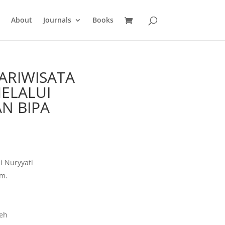
About
Journals
Books
ARIWISATA
ELALUI
N BIPA
i Nuryyati
lm.
eeh