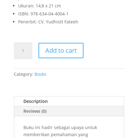
Ukuran: 14,8 x 21 cm
ISBN: 978-634-04-4004-1
Penerbit: CV. Yudhistt Fateeh
Buku
Add to cart
Ajar
Hukum
Perikatan
Perjanjian
Category:
Books
dan
Pembuatan
Akta
Description
Jaminan
quantity
Reviews (0)
Buku ini hadir sebagai upaya untuk
memberikan pemahaman yang