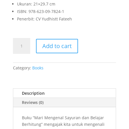
Ukuran: 21×29.7 cm
ISBN: 978-623-09-7824-1
Penerbit: CV Yudhistt Fateeh
Mari
Add to cart
Mengenal
Sayuran
dan
Belajar
Category:
Books
Berhitung
quantity
Description
Reviews (0)
Buku “Mari Mengenal Sayuran dan Belajar
Berhitung” mengajak kita untuk mengenali